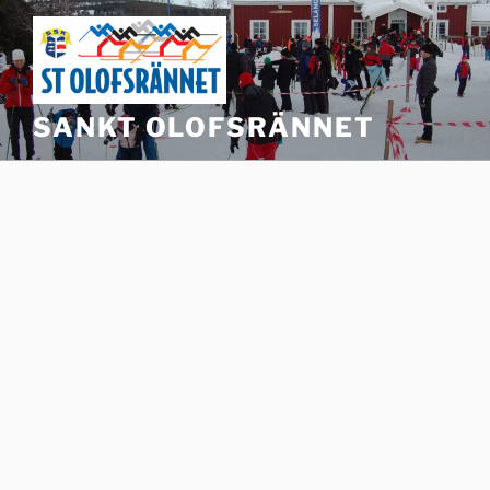
Hoppa
till
innehåll
SANKT OLOFSRÄNNET