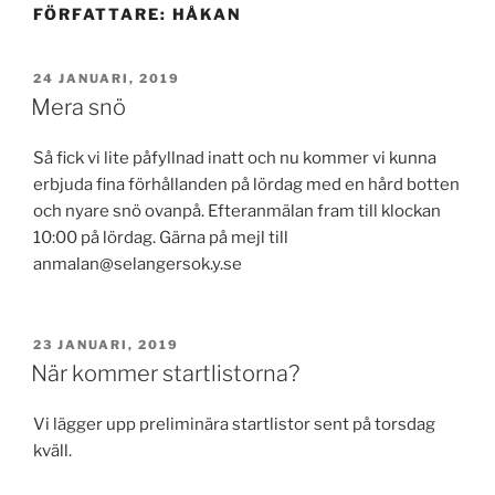
FÖRFATTARE:
HÅKAN
PUBLICERAT
24 JANUARI, 2019
Mera snö
Så fick vi lite påfyllnad inatt och nu kommer vi kunna
erbjuda fina förhållanden på lördag med en hård botten
och nyare snö ovanpå. Efteranmälan fram till klockan
10:00 på lördag. Gärna på mejl till
anmalan@selangersok.y.se
PUBLICERAT
23 JANUARI, 2019
När kommer startlistorna?
Vi lägger upp preliminära startlistor sent på torsdag
kväll.