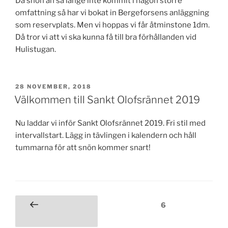
Då snön än så länge inte kommit i någon större
omfattning så har vi bokat in Bergeforsens anläggning
som reservplats. Men vi hoppas vi får åtminstone 1dm.
Då tror vi att vi ska kunna få till bra förhållanden vid
Hulistugan.
PUBLICERAT
28 NOVEMBER, 2018
Välkommen till Sankt Olofsrännet 2019
Nu laddar vi inför Sankt Olofsrännet 2019. Fri stil med
intervallstart. Lägg in tävlingen i kalendern och håll
tummarna för att snön kommer snart!
Sidnumrering
Sida
6
Föregående
för
sida