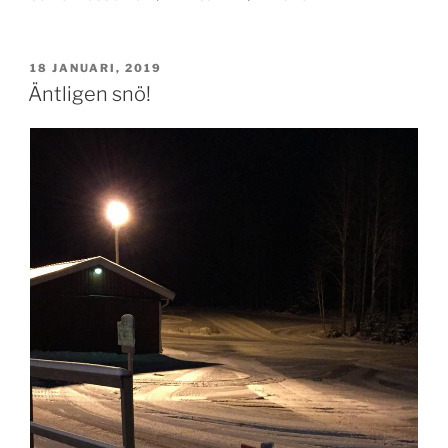
PUBLICERAT
18 JANUARI, 2019
Äntligen snö!