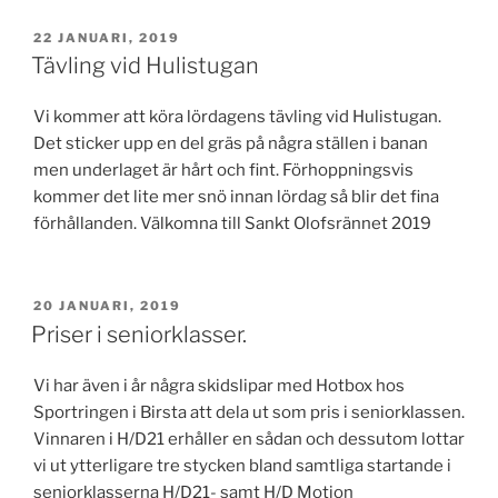
PUBLICERAT
22 JANUARI, 2019
Tävling vid Hulistugan
Vi kommer att köra lördagens tävling vid Hulistugan.
Det sticker upp en del gräs på några ställen i banan
men underlaget är hårt och fint. Förhoppningsvis
kommer det lite mer snö innan lördag så blir det fina
förhållanden. Välkomna till Sankt Olofsrännet 2019
PUBLICERAT
20 JANUARI, 2019
Priser i seniorklasser.
Vi har även i år några skidslipar med Hotbox hos
Sportringen i Birsta att dela ut som pris i seniorklassen.
Vinnaren i H/D21 erhåller en sådan och dessutom lottar
vi ut ytterligare tre stycken bland samtliga startande i
seniorklasserna H/D21- samt H/D Motion